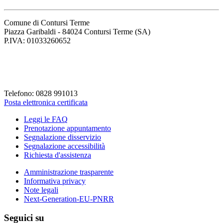
Comune di Contursi Terme
Piazza Garibaldi - 84024 Contursi Terme (SA)
P.IVA: 01033260652
Codice Fiscale: 82001930658
Codice Univoco Fattura: UFLVDP
Telefono: 0828 991013
Posta elettronica certificata
Leggi le FAQ
Prenotazione appuntamento
Segnalazione disservizio
Segnalazione accessibilità
Richiesta d'assistenza
Amministrazione trasparente
Informativa privacy
Note legali
Next-Generation-EU-PNRR
Seguici su