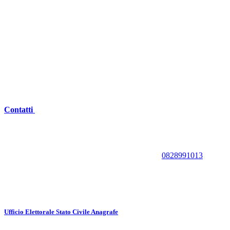
Contatti
0828991013
Ufficio Elettorale Stato Civile Anagrafe