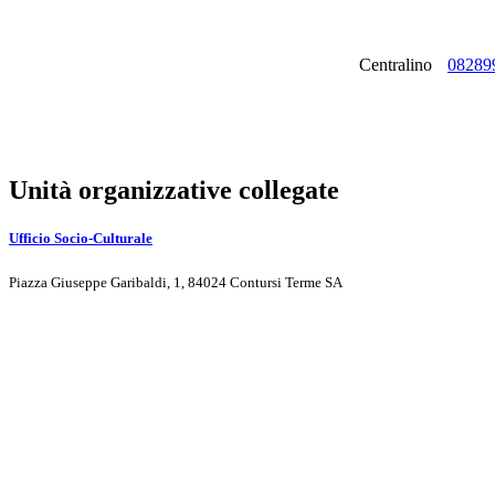
Centralino
08289
Unità organizzative collegate
Ufficio Socio-Culturale
Piazza Giuseppe Garibaldi, 1, 84024 Contursi Terme SA