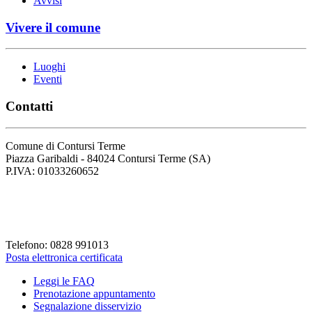
Avvisi
Vivere il comune
Luoghi
Eventi
Contatti
Comune di Contursi Terme
Piazza Garibaldi - 84024 Contursi Terme (SA)
P.IVA: 01033260652
Codice Fiscale: 82001930658
Codice Univoco Fattura: UFLVDP
Telefono: 0828 991013
Posta elettronica certificata
Leggi le FAQ
Prenotazione appuntamento
Segnalazione disservizio