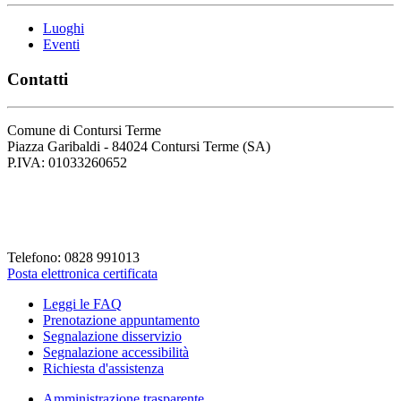
Luoghi
Eventi
Contatti
Comune di Contursi Terme
Piazza Garibaldi - 84024 Contursi Terme (SA)
P.IVA: 01033260652
Codice Fiscale: 82001930658
Codice Univoco Fattura: UFLVDP
Telefono: 0828 991013
Posta elettronica certificata
Leggi le FAQ
Prenotazione appuntamento
Segnalazione disservizio
Segnalazione accessibilità
Richiesta d'assistenza
Amministrazione trasparente