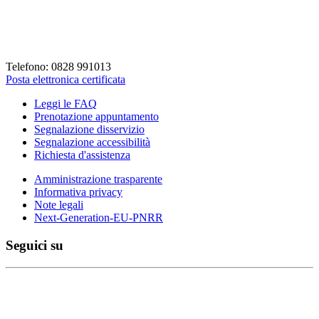
Codice Fiscale: 82001930658
Codice Univoco Fattura: UFLVDP
Telefono: 0828 991013
Posta elettronica certificata
Leggi le FAQ
Prenotazione appuntamento
Segnalazione disservizio
Segnalazione accessibilità
Richiesta d'assistenza
Amministrazione trasparente
Informativa privacy
Note legali
Next-Generation-EU-PNRR
Seguici su