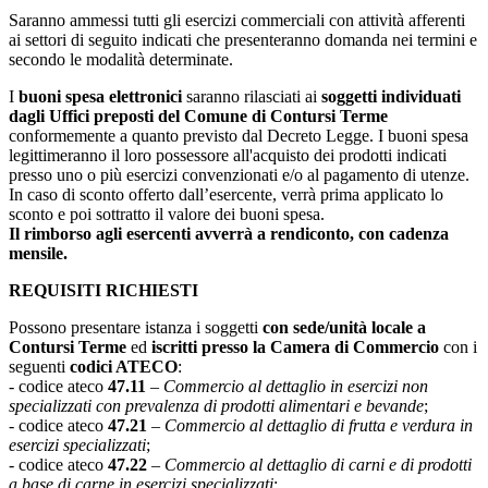
Saranno ammessi tutti gli esercizi commerciali con attività afferenti
ai settori di seguito indicati che presenteranno domanda nei termini e
secondo le modalità determinate.
I
buoni spesa elettronici
saranno rilasciati ai
soggetti individuati
dagli Uffici preposti del Comune di Contursi Terme
conformemente a quanto previsto dal Decreto Legge. I buoni spesa
legittimeranno il loro possessore all'acquisto dei prodotti indicati
presso uno o più esercizi convenzionati e/o al pagamento di utenze.
In caso di sconto offerto dall’esercente, verrà prima applicato lo
sconto e poi sottratto il valore dei buoni spesa.
Il rimborso agli esercenti avverrà a rendiconto, con cadenza
mensile.
REQUISITI RICHIESTI
Possono presentare istanza i soggetti
con sede/unità locale a
Contursi Terme
ed
iscritti presso la Camera di Commercio
con i
seguenti
codici ATECO
:
- codice ateco
47.11
–
Commercio al dettaglio in esercizi non
specializzati con prevalenza di prodotti alimentari e bevande
;
- codice ateco
47.21
–
Commercio al dettaglio di frutta e verdura in
esercizi specializzati
;
- codice ateco
47.22
–
Commercio al dettaglio di carni e di prodotti
a base di carne in esercizi specializzati
;