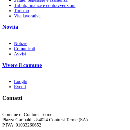
Salute, benessere e assistenza
Tributi, finanze e contravvenzioni
Turismo
Vita lavorativa
Novità
Notizie
Comunicati
Avvisi
Vivere il comune
Luoghi
Eventi
Contatti
Comune di Contursi Terme
Piazza Garibaldi - 84024 Contursi Terme (SA)
P.IVA: 01033260652