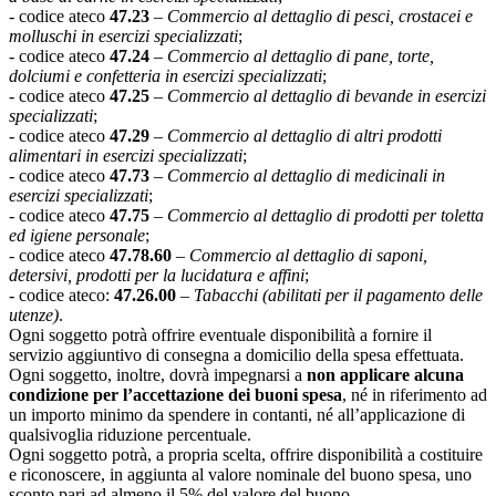
- codice ateco
47.23
–
Commercio al dettaglio di pesci, crostacei e
molluschi in esercizi specializzati
;
- codice ateco
47.24
–
Commercio al dettaglio di pane, torte,
dolciumi e confetteria in esercizi specializzati
;
- codice ateco
47.25
–
Commercio al dettaglio di bevande in esercizi
specializzati
;
- codice ateco
47.29
–
Commercio al dettaglio di altri prodotti
alimentari in esercizi specializzati
;
- codice ateco
47.73
–
Commercio al dettaglio di medicinali in
esercizi specializzati
;
- codice ateco
47.75
–
Commercio al dettaglio di prodotti per toletta
ed igiene personale
;
- codice ateco
47.78.60
–
Commercio al dettaglio di saponi,
detersivi, prodotti per la lucidatura e affini
;
- codice ateco:
47.26.00
–
Tabacchi (abilitati per il pagamento delle
utenze)
.
Ogni soggetto potrà offrire eventuale disponibilità a fornire il
servizio aggiuntivo di consegna a domicilio della spesa effettuata.
Ogni soggetto, inoltre, dovrà impegnarsi a
non applicare alcuna
condizione per l’accettazione dei buoni spesa
, né in riferimento ad
un importo minimo da spendere in contanti, né all’applicazione di
qualsivoglia riduzione percentuale.
Ogni soggetto potrà, a propria scelta, offrire disponibilità a costituire
e riconoscere, in aggiunta al valore nominale del buono spesa, uno
sconto pari ad almeno il 5% del valore del buono.