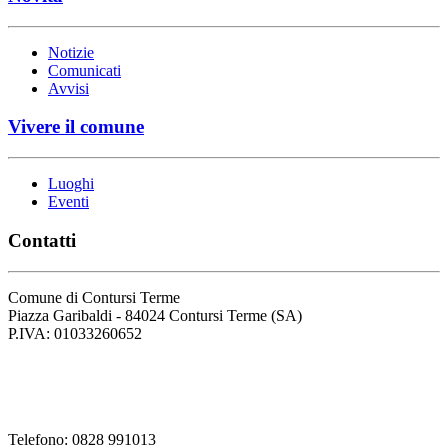
Notizie
Comunicati
Avvisi
Vivere il comune
Luoghi
Eventi
Contatti
Comune di Contursi Terme
Piazza Garibaldi - 84024 Contursi Terme (SA)
P.IVA: 01033260652
Codice Fiscale: 82001930658
Codice Univoco Fattura: UFLVDP
Telefono: 0828 991013