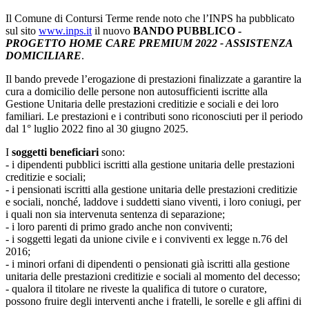
Il Comune di Contursi Terme rende noto che l’INPS ha pubblicato
sul sito
www.inps.it
il nuovo
BANDO PUBBLICO -
PROGETTO HOME CARE PREMIUM 2022 - ASSISTENZA
DOMICILIARE
.
Il bando prevede l’erogazione di prestazioni finalizzate a garantire la
cura a domicilio delle persone non autosufficienti iscritte alla
Gestione Unitaria delle prestazioni creditizie e sociali e dei loro
familiari. Le prestazioni e i contributi sono riconosciuti per il periodo
dal 1° luglio 2022 fino al 30 giugno 2025.
I
soggetti beneficiari
sono:
- i dipendenti pubblici iscritti alla gestione unitaria delle prestazioni
creditizie e sociali;
- i pensionati iscritti alla gestione unitaria delle prestazioni creditizie
e sociali, nonché, laddove i suddetti siano viventi, i loro coniugi, per
i quali non sia intervenuta sentenza di separazione;
- i loro parenti di primo grado anche non conviventi;
- i soggetti legati da unione civile e i conviventi ex legge n.76 del
2016;
- i minori orfani di dipendenti o pensionati già iscritti alla gestione
unitaria delle prestazioni creditizie e sociali al momento del decesso;
- qualora il titolare ne riveste la qualifica di tutore o curatore,
possono fruire degli interventi anche i fratelli, le sorelle e gli affini di