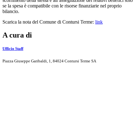
scorrimento della stessa e all’assegnazione dei relativi benefici solo
se la spesa è compatibile con le risorse finanziarie nel proprio
bilancio.
Scarica la nota del Comune di Contursi Terme:
link
A cura di
Ufficio Staff
Piazza Giuseppe Garibaldi, 1, 84024 Contursi Terme SA