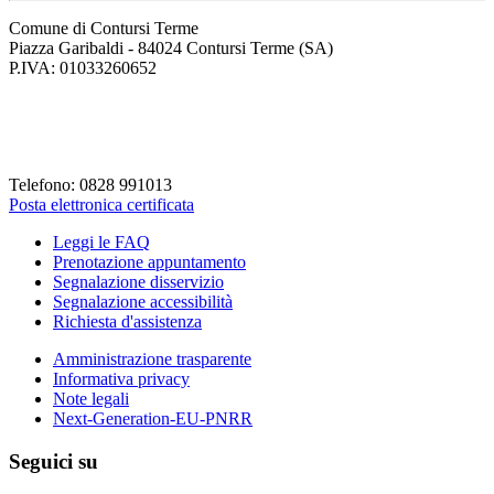
Comune di Contursi Terme
Piazza Garibaldi - 84024 Contursi Terme (SA)
P.IVA: 01033260652
Codice Fiscale: 82001930658
Codice Univoco Fattura: UFLVDP
Telefono: 0828 991013
Posta elettronica certificata
Leggi le FAQ
Prenotazione appuntamento
Segnalazione disservizio
Segnalazione accessibilità
Richiesta d'assistenza
Amministrazione trasparente
Informativa privacy
Note legali
Next-Generation-EU-PNRR
Seguici su