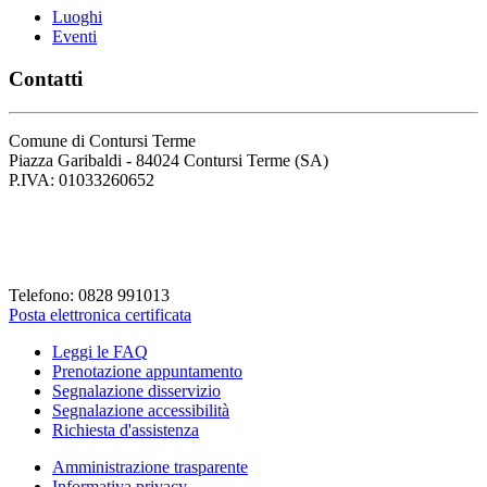
Luoghi
Eventi
Contatti
Comune di Contursi Terme
Piazza Garibaldi - 84024 Contursi Terme (SA)
P.IVA: 01033260652
Codice Fiscale: 82001930658
Codice Univoco Fattura: UFLVDP
Telefono: 0828 991013
Posta elettronica certificata
Leggi le FAQ
Prenotazione appuntamento
Segnalazione disservizio
Segnalazione accessibilità
Richiesta d'assistenza
Amministrazione trasparente
Informativa privacy