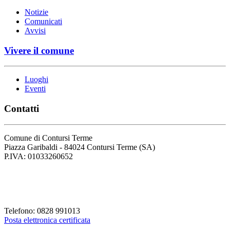
Notizie
Comunicati
Avvisi
Vivere il comune
Luoghi
Eventi
Contatti
Comune di Contursi Terme
Piazza Garibaldi - 84024 Contursi Terme (SA)
P.IVA: 01033260652
Codice Fiscale: 82001930658
Codice Univoco Fattura: UFLVDP
Telefono: 0828 991013
Posta elettronica certificata