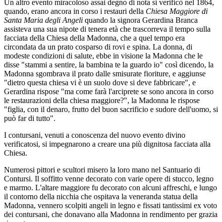
Un altro evento miracoloso assai degno di nota si verificò nel 1864,
quando, erano ancora in corso i restauri della
Chiesa Maggiore di
Santa Maria degli Angeli
quando la signora Gerardina Branca
assisteva una sua nipote di tenera età che trascorreva il tempo sulla
facciata della Chiesa della Madonna, che a quel tempo era
circondata da un prato cosparso di rovi e spina. La donna, di
modeste condizioni di salute, ebbe in visione la Madonna che le
disse "stammi a sentire, la bambina te la guardo io" così dicendo, la
Madonna sgombrava il prato dalle smisurate fioriture, e aggiunse
"dietro questa chiesa vi è un suolo dove si deve fabbricare", e
Gerardina rispose "ma come farà l'arciprete se sono ancora in corso
le restaurazioni della chiesa maggiore?", la Madonna le rispose
"figlia, con il denaro, frutto del buon sacrificio e sudore dell'uomo, si
può far di tutto".
I contursani, venuti a conoscenza del nuovo evento divino
verificatosi, si impegnarono a creare una più dignitosa facciata alla
Chiesa.
Numerosi pittori e scultori misero la loro mano nel Santuario di
Contursi. Il soffitto venne decorato con varie opere di stucco, legno
e marmo. L'altare maggiore fu decorato con alcuni affreschi, e lungo
il contorno della nicchia che ospitava la veneranda statua della
Madonna, vennero scolpiti angeli in legno e fissati tantissimi ex voto
dei contursani, che donavano alla Madonna in rendimento per grazia