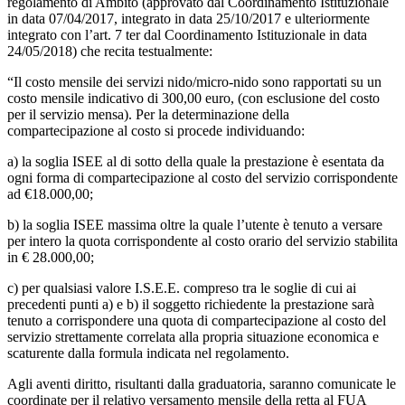
regolamento di Ambito (approvato dal Coordinamento Istituzionale
in data 07/04/2017, integrato in data 25/10/2017 e ulteriormente
integrato con l’art. 7 ter dal Coordinamento Istituzionale in data
24/05/2018) che recita testualmente:
“Il costo mensile dei servizi nido/micro-nido sono rapportati su un
costo mensile indicativo di 300,00 euro, (con esclusione del costo
per il servizio mensa). Per la determinazione della
compartecipazione al costo si procede individuando:
a) la soglia ISEE al di sotto della quale la prestazione è esentata da
ogni forma di compartecipazione al costo del servizio corrispondente
ad €18.000,00;
b) la soglia ISEE massima oltre la quale l’utente è tenuto a versare
per intero la quota corrispondente al costo orario del servizio stabilita
in € 28.000,00;
c) per qualsiasi valore I.S.E.E. compreso tra le soglie di cui ai
precedenti punti a) e b) il soggetto richiedente la prestazione sarà
tenuto a corrispondere una quota di compartecipazione al costo del
servizio strettamente correlata alla propria situazione economica e
scaturente dalla formula indicata nel regolamento.
Agli aventi diritto, risultanti dalla graduatoria, saranno comunicate le
coordinate per il relativo versamento mensile della retta al FUA