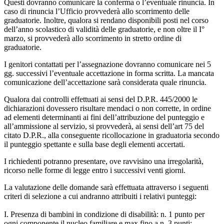
Questi dovranno comunicare la conferma o l’eventuale rinuncia. In
caso di rinuncia l’Ufficio provvederà allo scorrimento delle
graduatorie. Inoltre, qualora si rendano disponibili posti nel corso
dell’anno scolastico di validità delle graduatorie, e non oltre il I°
marzo, si provvederà allo scorrimento in stretto ordine di
graduatorie.
I genitori contattati per l’assegnazione dovranno comunicare nei 5
gg. successivi l’eventuale accettazione in forma scritta. La mancata
comunicazione dell’accettazione sarà considerata quale rinuncia.
Qualora dai controlli effettuati ai sensi del D.P.R. 445/2000 le
dichiarazioni dovessero risultare mendaci o non corrette, in ordine
ad elementi determinanti ai fini dell’attribuzione del punteggio e
all’ammissione al servizio, si provvederà, ai sensi dell’art 75 del
citato D.P.R., alla conseguente ricollocazione in graduatoria secondo
il punteggio spettante e sulla base degli elementi accertati.
I richiedenti potranno presentare, ove ravvisino una irregolarità,
ricorso nelle forme di legge entro i successivi venti giorni.
La valutazione delle domande sarà effettuata attraverso i seguenti
criteri di selezione a cui andranno attribuiti i relativi punteggi:
I. Presenza di bambini in condizione di disabilità: n. 1 punto per
ogni componente il nucleo familiare e max fino a n. 3 punti;