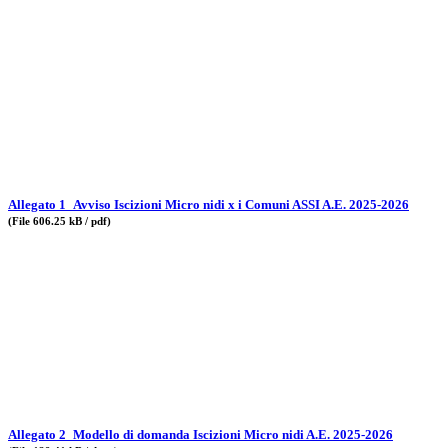
Allegato 1_Avviso Iscizioni Micro nidi x i Comuni ASSI A.E. 2025-2026
(File 606.25 kB / pdf)
Allegato 2_Modello di domanda Iscizioni Micro nidi A.E. 2025-2026